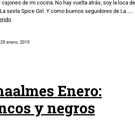
 cajones de mi cocina. No hay vuelta atrás; soy la loca de
 La sexta Spice Girl. Y como buenos seguidores de La……
La
yendo
#Curryteca
l
29 enero, 2019
aalmes Enero:
ncos y negros