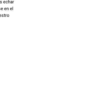
os echar
e en el
estro