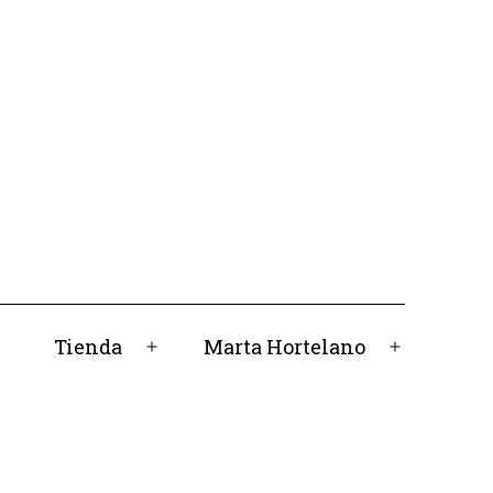
Tienda
Marta Hortelano
Abrir
Abrir
el
el
menú
menú