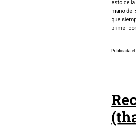
esto de la
mano del s
que siemp
primer co
Publicada e
Rec
(th