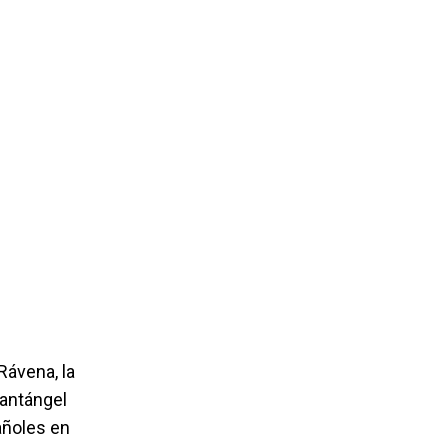
Rávena, la
Santángel
añoles en