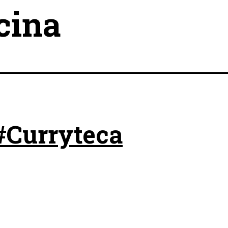
cina
#Curryteca