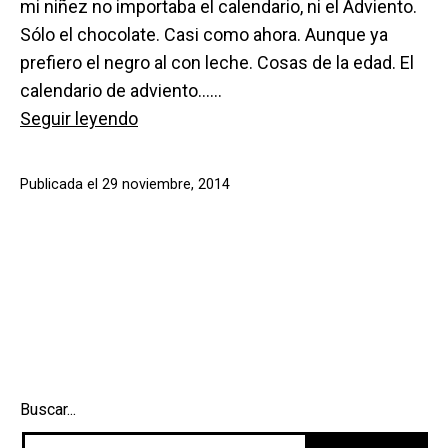
mi niñez no importaba el calendario, ni el Adviento.
Sólo el chocolate. Casi como ahora. Aunque ya
prefiero el negro al con leche. Cosas de la edad. El
calendario de adviento……
Los
Seguir leyendo
9
mejores
Publicada el
29 noviembre, 2014
calendarios
de
adviento
Buscar...