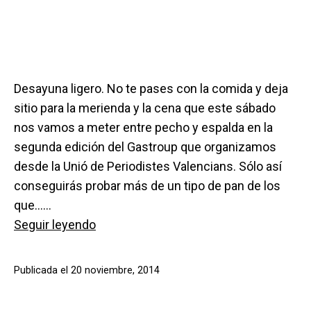
Desayuna ligero. No te pases con la comida y deja
sitio para la merienda y la cena que este sábado
nos vamos a meter entre pecho y espalda en la
segunda edición del Gastroup que organizamos
desde la Unió de Periodistes Valencians. Sólo así
conseguirás probar más de un tipo de pan de los
que……
Cuchillos
Seguir leyendo
contra
plumillas
Publicada el
20 noviembre, 2014
en
#gastroup2