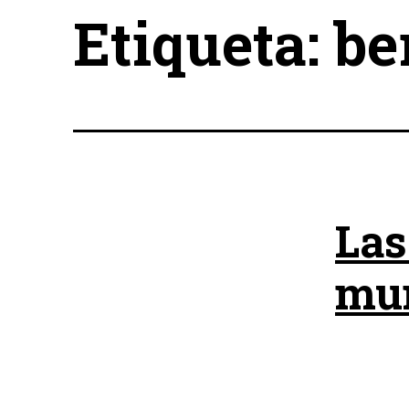
Etiqueta:
be
Las
mu