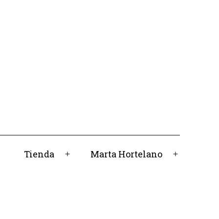
Tienda
Marta Hortelano
Abrir
Abrir
el
el
menú
menú