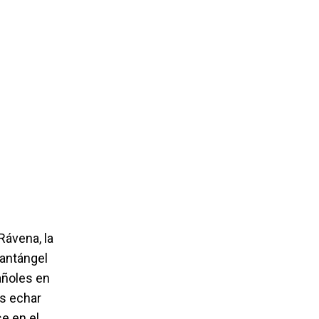
Rávena, la
Santángel
añoles en
os echar
e en el