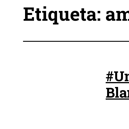
Etiqueta:
am
#Un
Bla