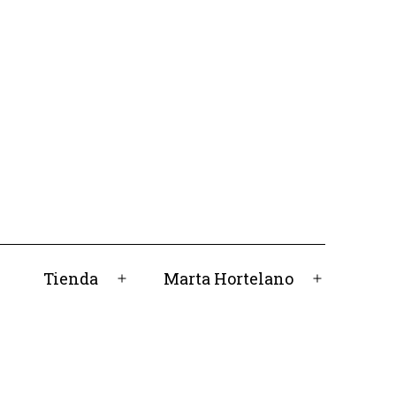
Tienda
Marta Hortelano
Abrir
Abrir
el
el
menú
menú