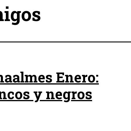
igos
aalmes Enero:
ncos y negros