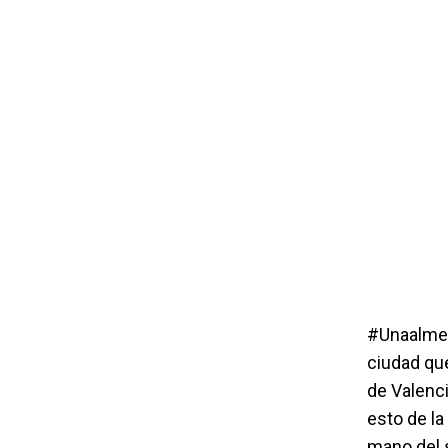
#Unaalmes 
ciudad que
de Valenc
esto de la
mano del s