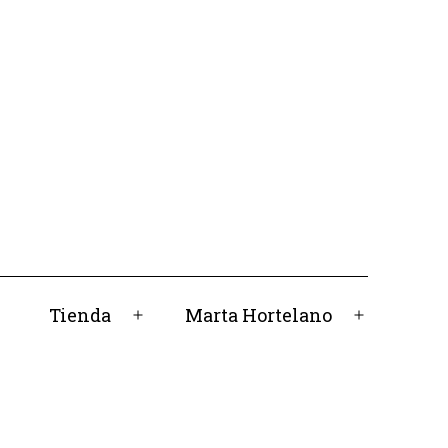
Tienda
Marta Hortelano
Abrir
Abrir
el
el
menú
menú